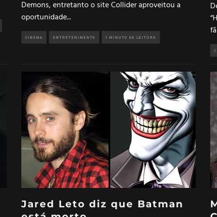
Demons, entretanto o site Collider aproveitou a
D
oportunidade
...
“
fã
CINEMA
ENTRETENIMENTO
1 MINUTO DE LEITURA
C
Jared Leto diz que Batman
M
.
está morto