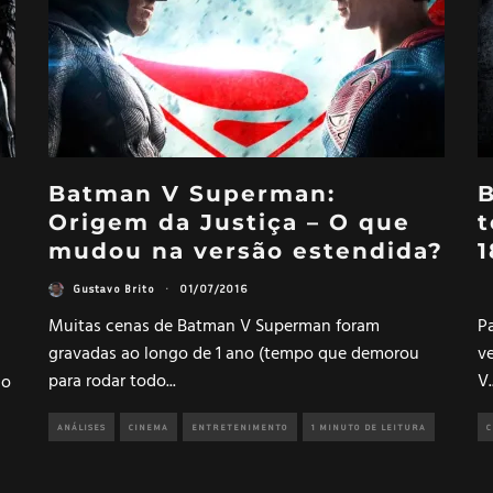
Batman V Superman:
B
Origem da Justiça – O que
t
mudou na versão estendida?
1
Gustavo Brito
·
01/07/2016
Muitas cenas de Batman V Superman foram
P
gravadas ao longo de 1 ano (tempo que demorou
v
para rodar todo
...
V.
co
ANÁLISES
CINEMA
ENTRETENIMENTO
1 MINUTO DE LEITURA
C