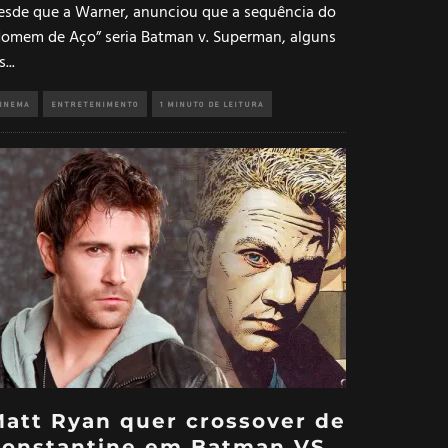
esde que a Warner, anunciou que a sequência do
Homem de Aço” seria Batman v. Superman, alguns
s
...
INEMA
ENTRETENIMENTO
1 MINUTO DE LEITURA
att Ryan quer crossover de
Constantine em Batman VS