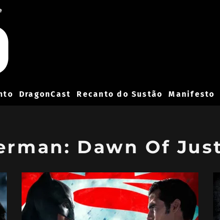
e
nto
DragonCast
Recanto do Sustão
Manifesto
erman: Dawn Of Just