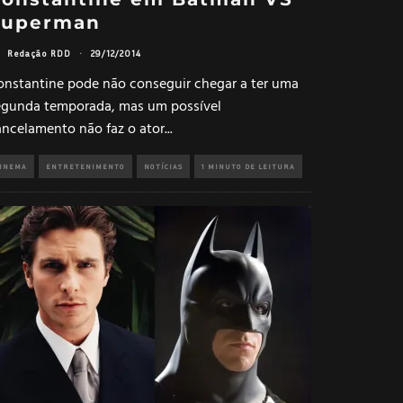
Superman
Redação RDD
·
29/12/2014
onstantine pode não conseguir chegar a ter uma
egunda temporada, mas um possível
ancelamento não faz o ator
...
INEMA
ENTRETENIMENTO
NOTÍCIAS
1 MINUTO DE LEITURA