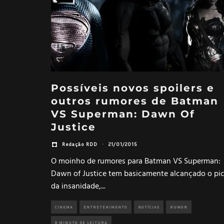
Possíveis novos spoilers e
outros rumores de Batman
VS Superman: Dawn Of
Justice
Redação RDD
·
21/01/2015
O moinho de rumores para Batman VS Superman:
Dawn of Justice tem basicamente alcançado o pi
da insanidade,
...
CINEMA
ENTRETENIMENTO
NOTÍCIAS
RUMOR
6 MINUTO DE LEITURA