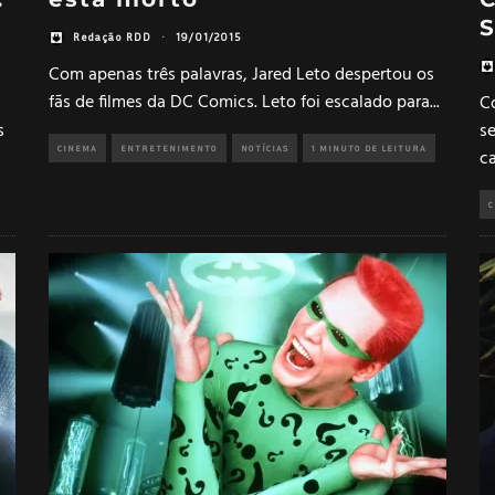
Redação RDD
·
19/01/2015
Com apenas três palavras, Jared Leto despertou os
fãs de filmes da DC Comics. Leto foi escalado para
...
C
s
s
CINEMA
ENTRETENIMENTO
NOTÍCIAS
1 MINUTO DE LEITURA
c
C