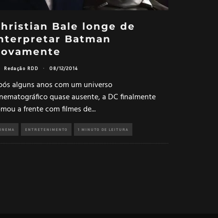
hristian Bale longe de
nterpretar Batman
novamente
Redação RDD
·
08/12/2014
pós alguns anos com um universo
inematográfico quase ausente, a DC finalmente
omou a frente com filmes de
...
INEMA
ENTRETENIMENTO
1 MINUTO DE LEITURA