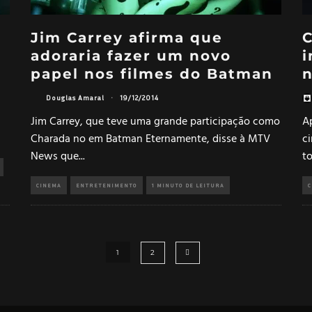
m
Jim Carrey afirma que
C
adoraria fazer um novo
i
papel nos filmes do Batman
Douglas Amaral
·
19/12/2014
Jim Carrey, que teve uma grande participação como
A
Charada no em Batman Eternamente, disse à MTV
c
News que
...
t
CINEMA
ENTRETENIMENTO
1 MINUTO DE LEITURA
C
1
2