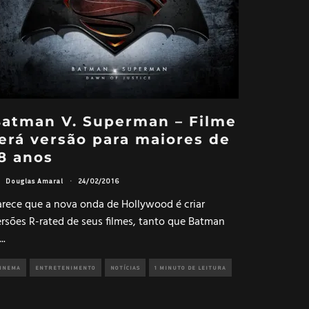
atman V. Superman – Filme
erá versão para maiores de
8 anos
Douglas Amaral
·
24/02/2016
arece que a nova onda de Hollywood é criar
ersões R-rated de seus filmes, tanto que Batman
...
INEMA
ENTRETENIMENTO
NOTÍCIAS
1 MINUTO DE LEITURA